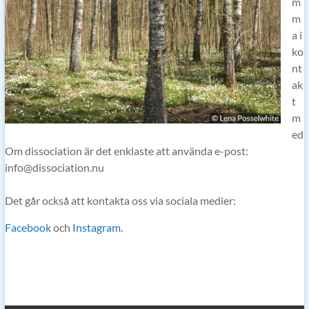
m
m
a i
ko
nt
ak
t
m
ed
Om dissociation är det enklaste att använda e-post:
info@dissociation.nu
Det går också att kontakta oss via sociala medier:
Facebook
och
Instagram
.